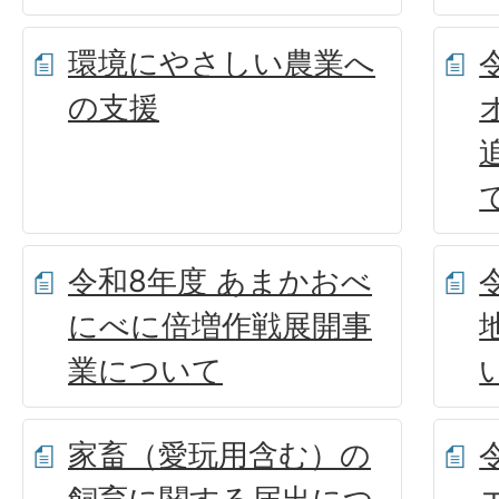
環境にやさしい農業へ
の支援
令和8年度 あまかおべ
にべに倍増作戦展開事
業について
家畜（愛玩用含む）の