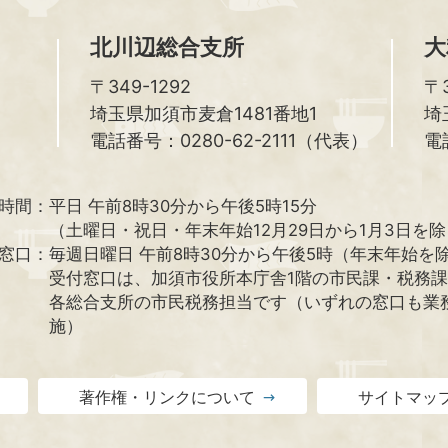
北川辺総合支所
大
〒349-1292
〒3
埼玉県加須市麦倉1481番地1
埼
電話番号：0280-62-2111（代表）
電
時間：
平日 午前8時30分から午後5時15分
（土曜日・祝日・年末年始12月29日から1月3日を
窓口：
毎週日曜日 午前8時30分から午後5時（年末年始を
受付窓口は、加須市役所本庁舎1階の市民課・税務
各総合支所の市民税務担当です（いずれの窓口も業
施）
著作権・リンクについて
サイトマッ