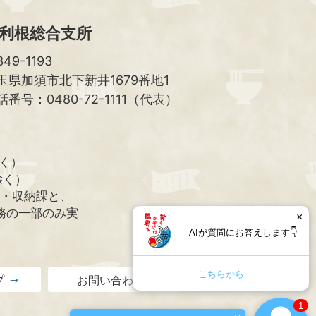
利根総合支所
49-1193
玉県加須市北下新井1679番地1
話番号：0480-72-1111（代表）
除く）
除く）
課・収納課と、
務の一部のみ実
×
AIが質問にお答えします👇
こちらから
プ
お問い合わせ
1