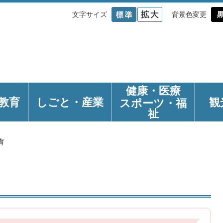
文字サイズ
背景色変更
健康・医療
教育
しごと・産業
観
スポーツ・福
祉
育