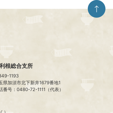
ペ
ー
ジ
ト
ッ
プ
へ
利根総合支所
49-1193
玉県加須市北下新井1679番地1
話番号：0480-72-1111（代表）
除く）