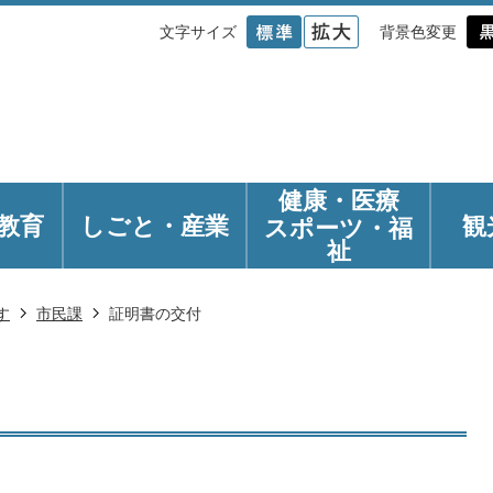
文字サイズ
背景色変更
健康・医療
教育
しごと・産業
観
スポーツ・福
祉
す
市民課
証明書の交付