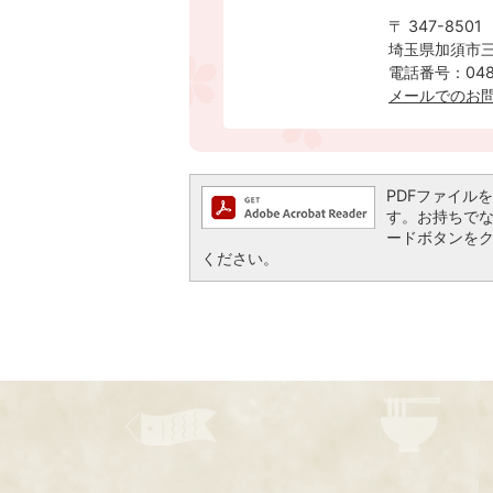
〒 347-8501
埼玉県加須市三
電話番号：0480
メールでのお
PDFファイルを閲
す。お持ちでない方
ードボタンを
ください。