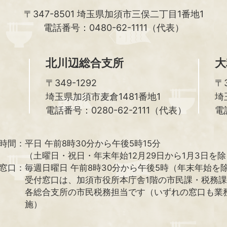
〒347-8501
埼玉県加須市三俣二丁目1番地1
電話番号：0480-62-1111（代表）
北川辺総合支所
大
〒349-1292
〒3
埼玉県加須市麦倉1481番地1
埼
電話番号：0280-62-2111（代表）
電
時間：
平日 午前8時30分から午後5時15分
（土曜日・祝日・年末年始12月29日から1月3日を
窓口：
毎週日曜日 午前8時30分から午後5時（年末年始を
受付窓口は、加須市役所本庁舎1階の市民課・税務
各総合支所の市民税務担当です（いずれの窓口も業
施）