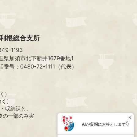
利根総合支所
49-1193
玉県加須市北下新井1679番地1
話番号：0480-72-1111（代表）
除く）
除く）
課・収納課と、
務の一部のみ実
×
AIが質問にお答えします👇