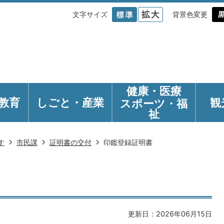
文字サイズ
背景色変更
健康・医療
教育
しごと・産業
観
スポーツ・福
祉
す
市民課
証明書の交付
印鑑登録証明書
更新日：2026年06月15日