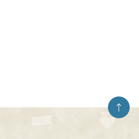
ペ
ー
ジ
ト
ッ
プ
へ