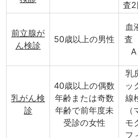
査2
血
前立腺が
50歳以上の男性
査（
ん検診
A
乳
40歳以上の偶数
ッ
乳がん検
年齢または奇数
線
診
年齢で前年度未
（
受診の女性
モ
フ