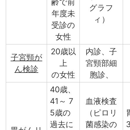
齢で前
グラフ
年度未
ィ）
受診の
女性
20歳以
内診、子
子宮頸が
上
宮頸部細
ん検診
の女性
胞診、
40歳、
41～ 7
血液検査
5歳の
（ピロリ
過去に
菌感染の