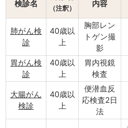
検診名
内容
（注釈）
胸部レン
肺がん検
40歳以
トゲン撮
診
上
影
胃がん検
40歳以
胃内視鏡
診
上
検査
便潜血反
大腸がん
40歳以
応検査2日
検診
上
法