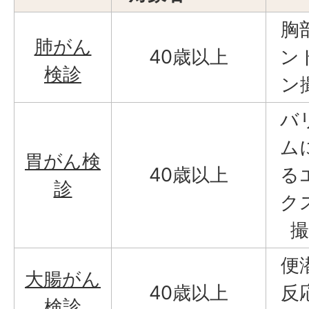
胸
肺がん
40歳以上
ン
検診
ン
バ
ム
胃がん検
40歳以上
る
診
ク
撮
便
大腸がん
40歳以上
反
検診