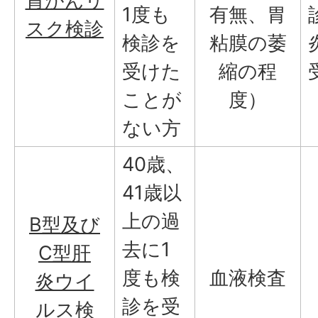
胃がんリ
1度も
有無、胃
スク検診
検診を
粘膜の萎
受けた
縮の程
ことが
度）
ない方
40歳、
41歳以
上の過
B型及び
去に1
C型肝
度も検
血液検査
炎ウイ
診を受
ルス検