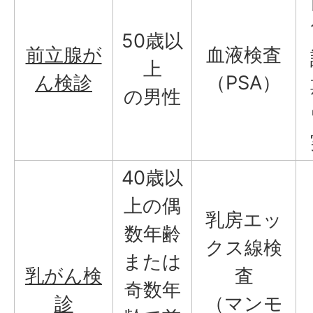
50歳以
前立腺が
血液検査
上
ん検診
（PSA）
の男性
40歳以
上の偶
乳房エッ
数年齢
クス線検
または
乳がん検
査
奇数年
診
（マンモ