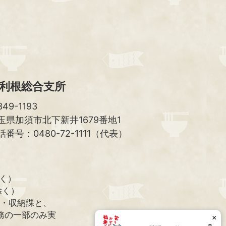
ッ
プ
へ
利根総合支所
49-1193
玉県加須市北下新井1679番地1
話番号：0480-72-1111（代表）
除く）
除く）
課・収納課と、
務の一部のみ実
×