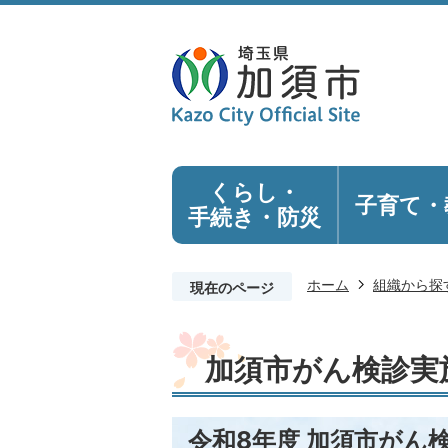
くらし・
子育て・
手続き
・防災
ホーム
組織から探
現在のページ
加須市がん検診実
令和8年度 加須市がん