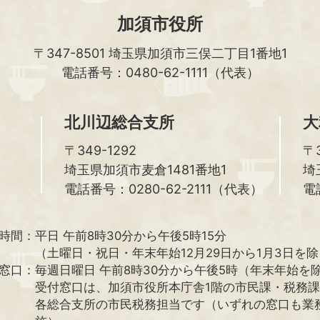
加須市役所
〒347-8501
埼玉県加須市三俣二丁目1番地1
電話番号：0480-62-1111（代表）
北川辺総合支所
大
〒349-1292
〒3
埼玉県加須市麦倉1481番地1
埼
電話番号：0280-62-2111（代表）
電
時間：
平日 午前8時30分から午後5時15分
（土曜日・祝日・年末年始12月29日から1月3日を
窓口：
毎週日曜日 午前8時30分から午後5時（年末年始を
受付窓口は、加須市役所本庁舎1階の市民課・税務
各総合支所の市民税務担当です（いずれの窓口も業