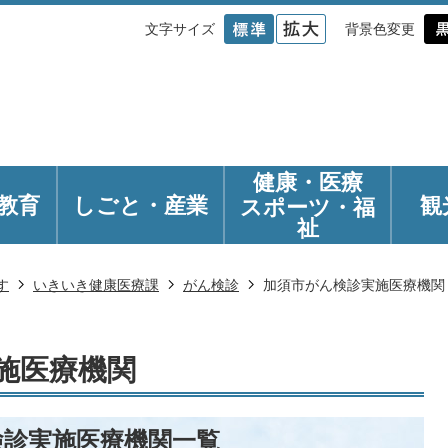
文字サイズ
背景色変更
健康・医療
教育
しごと・産業
観
スポーツ・福
祉
す
いきいき健康医療課
がん検診
加須市がん検診実施医療機関
施医療機関
検診実施医療機関一覧