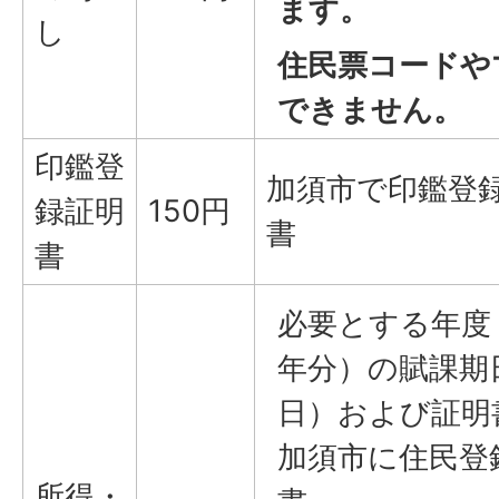
ます。
し
住民票コードや
できません。
印鑑登
加須市で印鑑登
録証明
150円
書
書
必要とする年度
年分）の賦課期
日）および証明
加須市に住民登
所得・