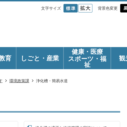
文字サイズ
背景色変更
健康・医療
教育
しごと・産業
観
スポーツ・福
祉
す
環境政策課
浄化槽・簡易水道