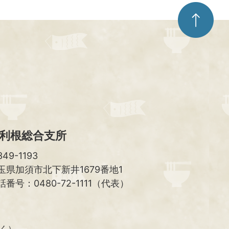
ペ
ー
ジ
ト
ッ
プ
へ
利根総合支所
49-1193
玉県加須市北下新井1679番地1
話番号：0480-72-1111（代表）