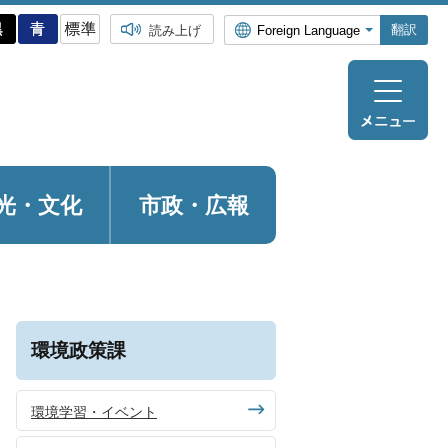
翻訳
読み上げ
光・
文化
市政・広報
環境政策課
環境学習・イベント