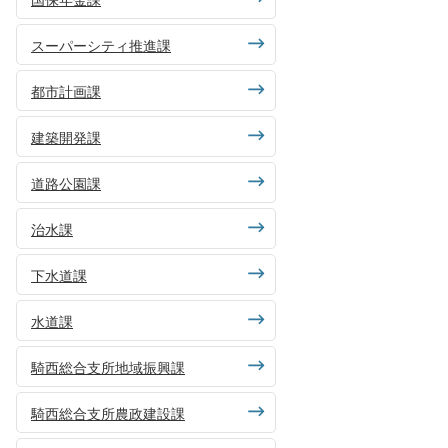
スーパーシティ推進課
都市計画課
建築開発課
道路公園課
治水課
下水道課
水道課
騎西総合支所地域振興課
騎西総合支所農政建設課