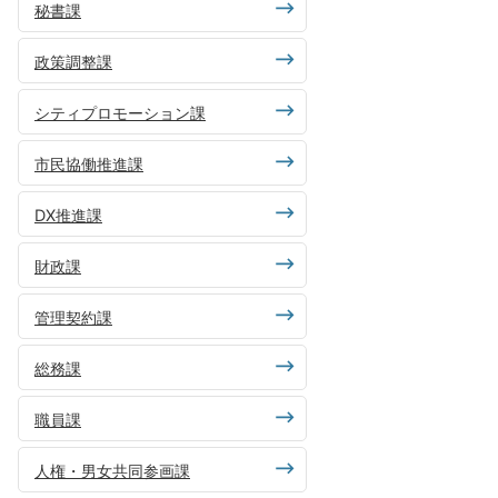
秘書課
政策調整課
シティプロモーション課
市民協働推進課
DX推進課
財政課
管理契約課
総務課
職員課
人権・男女共同参画課