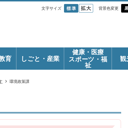
文字サイズ
背景色変更
健康・医療
教育
しごと・産業
観
スポーツ・福
祉
す
環境政策課