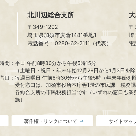
北川辺総合支所
大
〒349-1292
〒3
埼玉県加須市麦倉1481番地1
埼
電話番号：0280-62-2111（代表）
電
時間：
平日 午前8時30分から午後5時15分
（土曜日・祝日・年末年始12月29日から1月3日を
窓口：
毎週日曜日 午前8時30分から午後5時（年末年始を
受付窓口は、加須市役所本庁舎1階の市民課・税務
各総合支所の市民税務担当です（いずれの窓口も業
施）
著作権・リンクについて
サイトマッ