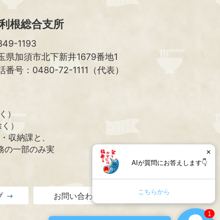
利根総合支所
49-1193
玉県加須市北下新井1679番地1
話番号：0480-72-1111（代表）
除く）
除く）
課・収納課と、
務の一部のみ実
×
AIが質問にお答えします👇
こちらから
プ
お問い合わせ
1