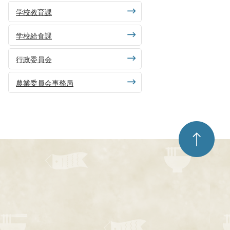
学校教育課
学校給食課
行政委員会
農業委員会事務局
ペ
ー
ジ
ト
ッ
プ
へ