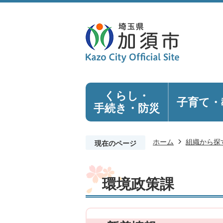
くらし・
子育て・
手続き
・防災
ホーム
組織から探
現在のページ
環境政策課