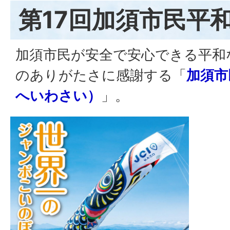
第17回加須市民平
加須市民が安全で安心できる平和
のありがたさに感謝する「
加須市
へいわさい）
」。