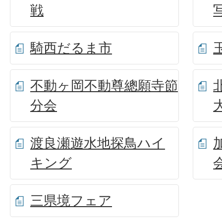
戦
騎西だるま市
不動ヶ岡不動尊總願寺節
分会
渡良瀬遊水地探鳥ハイ
キング
三県境フェア