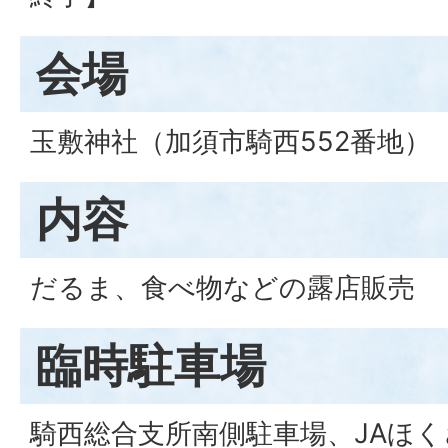
会場
玉敷神社（加須市騎西552番地）
内容
だるま、食べ物などの露店販売
臨時駐車場
騎西総合支所南側駐車場、JAほ