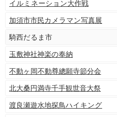
イルミネーション大作戦
加須市市民カメラマン写真展
騎西だるま市
玉敷神社神楽の奉納
不動ヶ岡不動尊總願寺節分会
北大桑円満寺千手観世音大祭
渡良瀬遊水地探鳥ハイキング