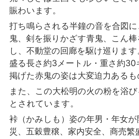
賑わいます。
打ち鳴らされる半鐘の音を合図に
鬼、剣を振りかざす青鬼、こん棒
し、不動堂の回廊を駆け巡ります
盛る長さ約3メートル・重さ約3
掲げた赤鬼の姿は大変迫力あるも
また、この大松明の火の粉を浴び
とされています。
裃（かみしも）姿の年男・年女が
災、五穀豊穣、家内安全、商売繁