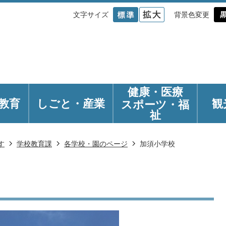
文字サイズ
背景色変更
健康・医療
教育
しごと・産業
観
スポーツ・福
祉
す
学校教育課
各学校・園のページ
加須小学校