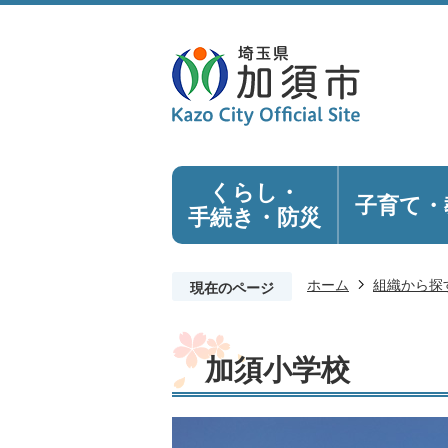
くらし・
子育て・
手続き
・防災
ホーム
組織から探
現在のページ
加須小学校