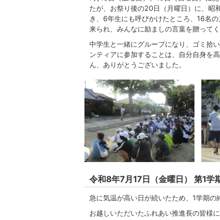
たが、お祭り後の20日（月曜日）に、昭
き、6年生にも呼びかけたところ、16名
来られ、みんなに励ましの言葉を贈ってく
中学生と一緒にグループになり、ゴミ拾い
ンティアに参加することは、自分自身を高
ん、ありがとうございました。
令和8年7月17日（金曜日） 第1学
急に気温が高い日が続いたため、1学期の
お越しいただいたふれあい推進長の皆様に