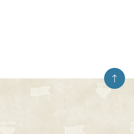
ペ
ー
ジ
ト
ッ
プ
へ