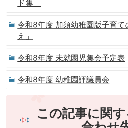
ド集」
令和8年度 加須幼稚園版子育て
え」
令和8年度 未就園児集会予定表
令和8年度 幼稚園評議員会
この記事に関す
合わせ