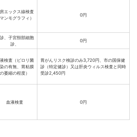
房エックス線検査
0円
マンモグラフィ）
診、子宮頸部細胞
0円
診、
液検査（ピロリ菌
胃がんリスク検診のみ3,720円、市の国保健
染の有無、胃粘膜
診（特定健診）又は肝炎ウィルス検査と同時
の萎縮の程度）
受診2,450円
血液検査
0円