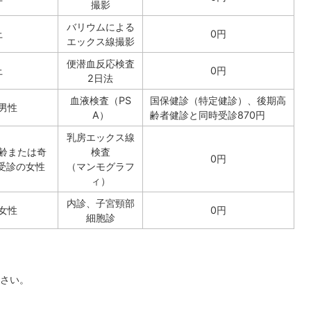
撮影
バリウムによる
上
0円
エックス線撮影
便潜血反応検査
上
0円
2日法
血液検査（PS
国保健診（特定健診）、後期高
男性
A）
齢者健診と同時受診870円
乳房エックス線
年齢または奇
検査
0円
受診の女性
（マンモグラフ
ィ）
内診、子宮頸部
女性
0円
細胞診
さい。