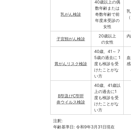
40歳以上の偶
数年齢または
乳
乳がん検診
奇数年齢で前
（
年度未受診の
女性
20歳以上
内
子宮頸がん検診
の女性
40歳、41～ 7
5歳の過去に 1
血
胃がんリスク検診
度も検診を受
感
けたことがな
い方
40歳、41歳以
上の過去に1
B型及びC型肝
度も検診を受
炎ウイルス検診
けたことがな
い方
注釈:
年齢基準日: 令和9年3月31日現在