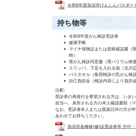
令和8年度加須市けんしんパスポート (P
持ち物等
令和8年度がん検診受診券
健康手帳
マイナ保険証または資格確認書（医
時）
胃がん検診同意書（胃バリウム検
スリッパ、下足を入れる袋（北川
バスタオル（集団検診の乳がん検
自己負担金（検診内容により負担
注釈:
受診券の再発行を希望される方は、いきい
担当へ、来所される方の本人確認書類（マ
なお、受診者本人または親族以外の方が申
あわせてお持ちください。
加須市各種検(健)診受診券等 交付・再交