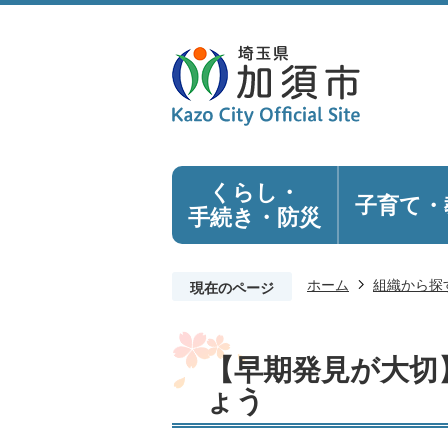
くらし・
子育て・
手続き
・防災
ホーム
組織から探
現在のページ
【早期発見が大切
ょう