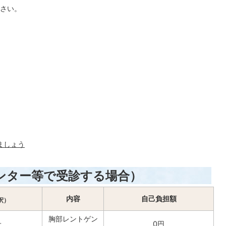
さい。
ましょう
ンター等で受診する場合）
内容
自己負担額
釈）
胸部レントゲン
上
0円