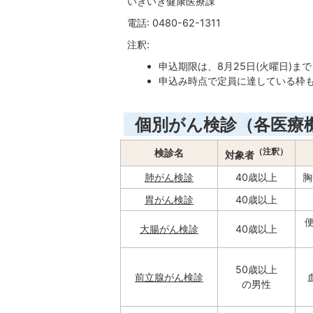
いきいき健康医療課
電話: 0480-62-1311
注釈:
申込期限は、8月25日(火曜日)ま
申込み時点で定員に達している枠
個別がん検診（各医療
（注釈）
検診名
対象者
肺がん検診
40歳以上
胸
胃がん検診
40歳以上
大腸がん検診
40歳以上
50歳以上
前立腺がん検診
の男性