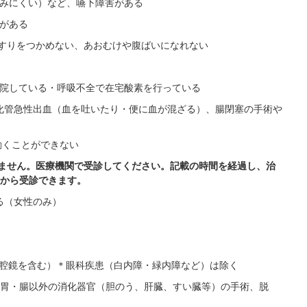
込みにくい）など、嚥下障害がある
往がある
手すりをつかめない、あおむけや腹ばいになれない
通院している・呼吸不全で在宅酸素を行っている
消化管急性出血（血を吐いたり・便に血が混ざる）、腸閉塞の手術や
動くことができない
できません。医療機関で受診してください。記載の時間を経過し、治
から受診できます。
る（女性のみ）
た
・腹腔鏡を含む）＊眼科疾患（白内障・緑内障など）は除く
胃・腸以外の消化器官（胆のう、肝臓、すい臓等）の手術、脱