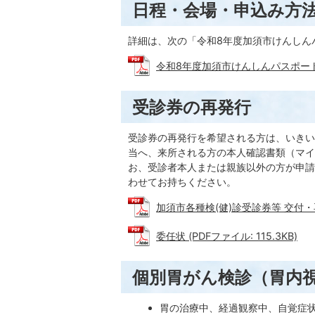
日程・会場・申込み方
詳細は、次の「令和8年度加須市けんしん
令和8年度加須市けんしんパスポート (P
受診券の再発行
受診券の再発行を希望される方は、いきい
当へ、来所される方の本人確認書類（マイ
お、受診者本人または親族以外の方が申請
わせてお持ちください。
加須市各種検(健)診受診券等 交付・再交
委任状 (PDFファイル: 115.3KB)
個別胃がん検診（胃内
胃の治療中、経過観察中、自覚症