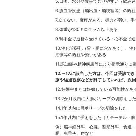
5.日頃、水分や食事でむせやすい（飲み
6.脳血管疾患（脳出血・脳梗塞等）の既
7.立てない、麻痺がある、握力が弱い、
8.体重が130キログラム以上ある
9.腎不全で透析を受けている・心不全で
10.消化管裂孔（胃・腸に穴があく）、
治療等の既往や疑いがある
11.認知症や精神疾患等により指示通りに
12.～17.に該当した方は、今回は受診
療や経過観察などが終了していれば、次回
12.妊娠中または妊娠している可能性があ
13.2か月以内に大腸ポリープの切除をし
14.1年以内に胃ポリープの切除をした
15.1年以内に手術をした（カテーテル
例）脳神経外科、心臓、整形外科、食道・
腸、虫垂炎、痔など