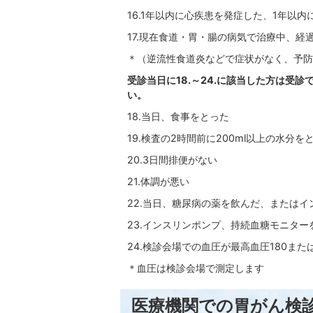
16.1年以内に心疾患を発症した、1年以
17.現在食道・胃・腸の病気で治療中、経
＊（逆流性食道炎などで症状がなく、予防
受診当日に18.～24.に該当した方は受
い。
18.当日、食事をとった
19.検査の2時間前に200ml以上の水分を
20.3日間排便がない
21.体調が悪い
22.当日、糖尿病の薬を飲んだ、または
23.インスリンポンプ、持続血糖モニター
24.検診会場での血圧が最高血圧180また
＊血圧は検診会場で測定します
医療機関での胃がん検