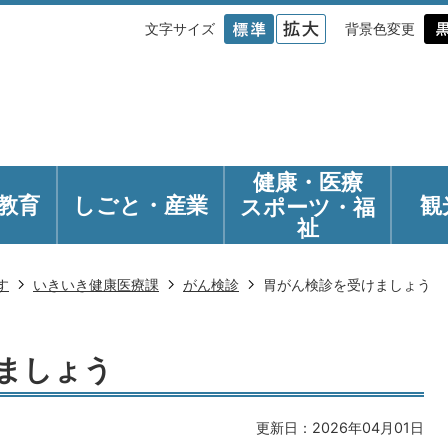
文字サイズ
背景色変更
健康・医療
教育
しごと・産業
観
スポーツ・福
祉
す
いきいき健康医療課
がん検診
胃がん検診を受けましょう
ましょう
更新日：2026年04月01日