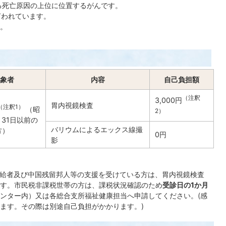
る死亡原因の上位に位置するがんです。
言われています。
。
象者
内容
自己負担額
（注釈
3,000円
胃内視鏡検査
（注釈1）
（昭
2）
月31日以前の
バリウムによるエックス線撮
方）
0円
影
受給者及び中国残留邦人等の支援を受けている方は、胃内視鏡検査
す。市民税非課税世帯の方は、課税状況確認のため
受診日の1か月
ンター内）又は各総合支所福祉健康担当へ申請してください。(感
ます。その際は別途自己負担がかかります。)