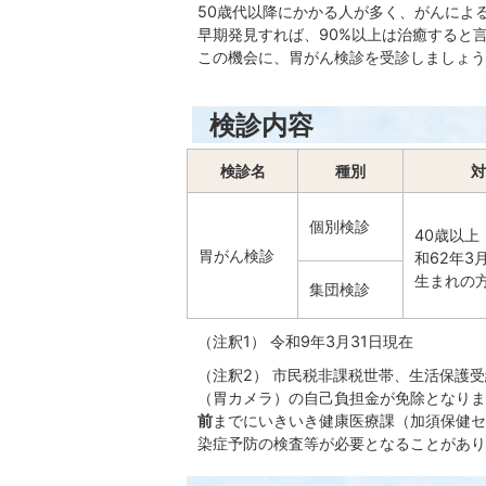
50歳代以降にかかる人が多く、がんによ
早期発見すれば、90%以上は治癒すると
この機会に、胃がん検診を受診しましょう
検診内容
検診名
種別
対
個別検診
40歳以上
胃がん検診
和62年3
生まれの
集団検診
（注釈1） 令和9年3月31日現在
（注釈2） 市民税非課税世帯、生活保護
（胃カメラ）の自己負担金が免除となりま
前
までにいきいき健康医療課（加須保健セ
染症予防の検査等が必要となることがあり