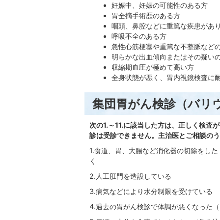
妊娠中、妊娠の可能性のある方
胃全摘手術歴のある方
咽頭、鼻腔などに重篤な疾患があ
呼吸不全のある方
急性心筋梗塞や重篤な不整脈など
明らかな出血傾向またはその疑い
収縮期血圧が極めて高い方
全身状態が悪く、胃内視鏡検査に
集団胃がん検診（バリ
次の1.～11.に該当した方は、正しく検
診は受診できません。主治医とご相談のう
1.食道、胃、大腸など消化器の切除をし
く
2.人工肛門を造設している
3.病気などにより水分制限を受けている
4.過去の胃がん検診で体調が悪くなった