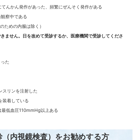
内にてんかん発作があった、頻繁にぜんそく発作がある
過観察中である
のための内服は除く）
診できません。日を改めて受診するか、医療機関で受診してくださ
とった
インスリンを注射した
を装着している
は最低血圧110mmHg以上ある
診（内視鏡検査）をお勧めする方