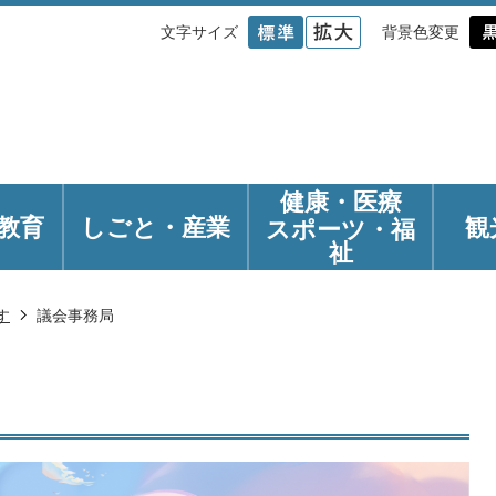
文字サイズ
背景色変更
健康・医療
教育
しごと・産業
観
スポーツ・福
祉
す
議会事務局