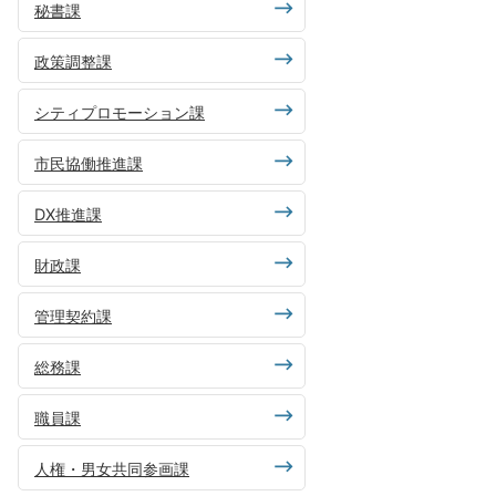
秘書課
政策調整課
シティプロモーション課
市民協働推進課
DX推進課
財政課
管理契約課
総務課
職員課
人権・男女共同参画課