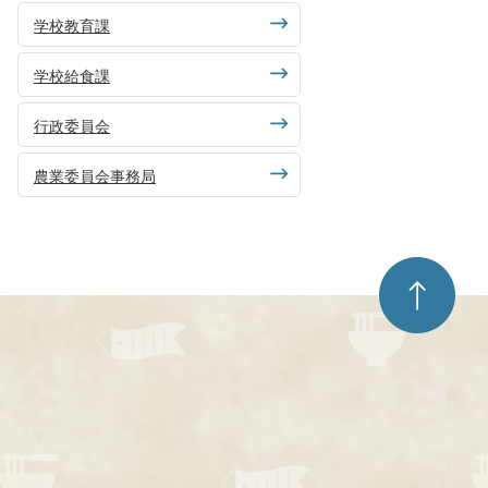
学校教育課
学校給食課
行政委員会
農業委員会事務局
ペ
ー
ジ
ト
ッ
プ
へ