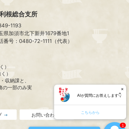
利根総合支所
49-1193
玉県加須市北下新井1679番地1
話番号：0480-72-1111（代表）
除く）
除く）
課・収納課と、
務の一部のみ実
×
AIが質問にお答えします👇
こちらから
プ
お問い合わせ
1