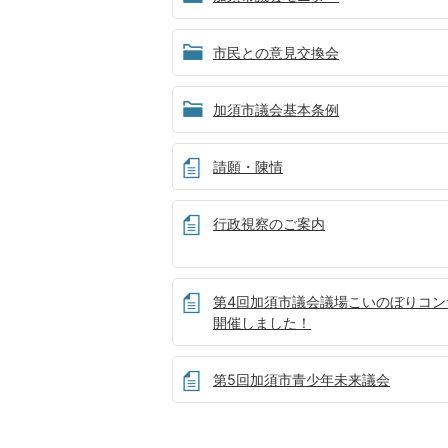
市民との意見交換会
加須市議会基本条例
請願・陳情
行政視察のご案内
第4回加須市議会議場こいのぼりコン
開催しました！
第5回加須市青少年未来議会