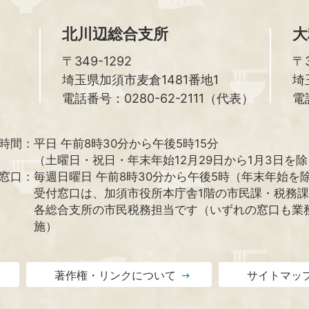
北川辺総合支所
大
〒349-1292
〒3
埼玉県加須市麦倉1481番地1
埼
電話番号：0280-62-2111（代表）
電
時間：
平日 午前8時30分から午後5時15分
（土曜日・祝日・年末年始12月29日から1月3日を
窓口：
毎週日曜日 午前8時30分から午後5時（年末年始を
受付窓口は、加須市役所本庁舎1階の市民課・税務
各総合支所の市民税務担当です（いずれの窓口も業
施）
著作権・リンクについて
サイトマッ