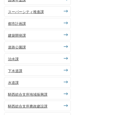
スーパーシティ推進課
都市計画課
建築開発課
道路公園課
治水課
下水道課
水道課
騎西総合支所地域振興課
騎西総合支所農政建設課