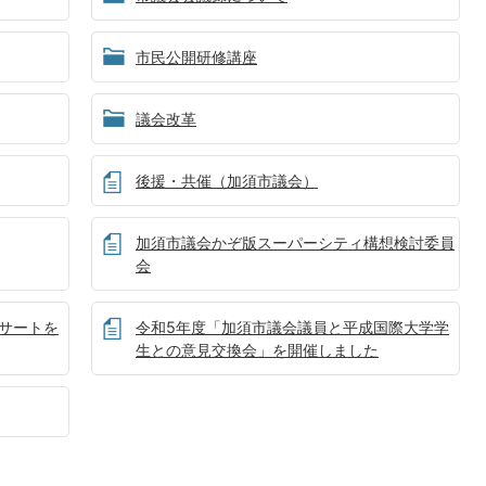
市民公開研修講座
議会改革
後援・共催（加須市議会）
加須市議会かぞ版スーパーシティ構想検討委員
会
サートを
令和5年度「加須市議会議員と平成国際大学学
生との意見交換会」を開催しました