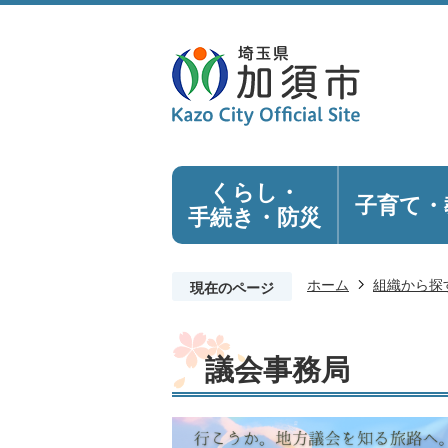
くらし・
子育て・
手続き
・防災
ホーム
組織から探
現在のページ
議会事務局