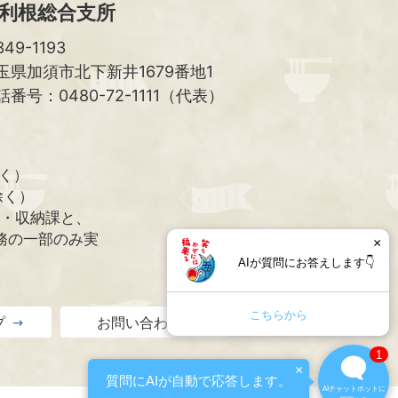
利根総合支所
49-1193
玉県加須市北下新井1679番地1
話番号：0480-72-1111（代表）
除く）
除く）
課・収納課と、
務の一部のみ実
×
AIが質問にお答えします👇
こちらから
プ
お問い合わせ
1
×
質問にAIが自動で応答します。
AIチャットボットに