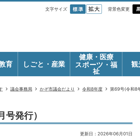
文字サイズ
背景色変更
健康・医療
教育
しごと・産業
観
スポーツ・福
祉
す
議会事務局
かぞ市議会だより
令和8年度
第69号(令和
6月号発行）
更新日：2026年06月01日