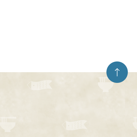
ペ
ー
ジ
ト
ッ
プ
へ