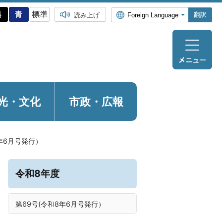
翻訳
読み上げ
光・
文化
市政・広報
8年6月号発行）
令和8年度
第69号(令和8年6月号発行）