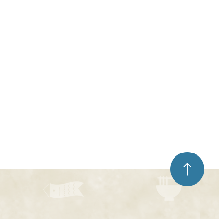
ペ
ー
ジ
ト
ッ
プ
へ