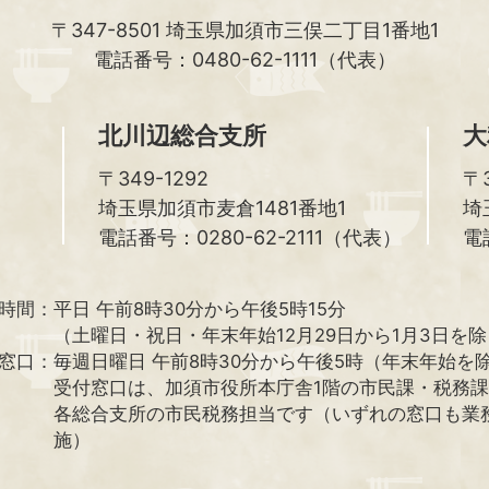
〒347-8501
埼玉県加須市三俣二丁目1番地1
電話番号：0480-62-1111（代表）
北川辺総合支所
大
〒349-1292
〒3
埼玉県加須市麦倉1481番地1
埼
電話番号：0280-62-2111（代表）
電
時間：
平日 午前8時30分から午後5時15分
（土曜日・祝日・年末年始12月29日から1月3日を
窓口：
毎週日曜日 午前8時30分から午後5時（年末年始を
受付窓口は、加須市役所本庁舎1階の市民課・税務
各総合支所の市民税務担当です（いずれの窓口も業
施）