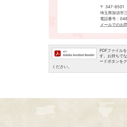
〒 347-8501
埼玉県加須市三
電話番号：0480
メールでのお
PDFファイルを閲
す。お持ちでない方
ードボタンを
ください。