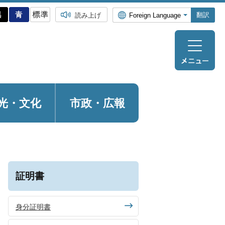
翻訳
読み上げ
光・
文化
市政・広報
証明書
身分証明書