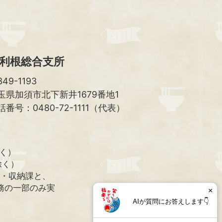
利根総合支所
49-1193
玉県加須市北下新井1679番地1
話番号：0480-72-1111（代表）
除く）
除く）
課・収納課と、
務の一部のみ実
×
AIが質問にお答えします👇