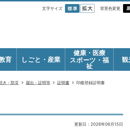
文字サイズ
背景色変更
健康・医療
教育
しごと・産業
観
スポーツ・福
祉
続き・防災
届出・証明等
証明書
印鑑登録証明書
更新日：2026年06月15日