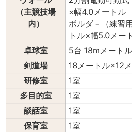
ウォール
2分割電動可動式 
（主競技場
×幅4.0メートル
内）
ボルダ－（練習用）
トル×幅5.0メー
卓球室
5台 18mメート
剣道場
18メートル×12
研修室
1室
多目的室
1室
談話室
1室
保育室
1室