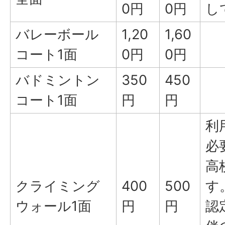
0円
0円
し
バレーボール
1,20
1,60
コート1面
0円
0円
バドミントン
350
450
コート1面
円
円
利
必
高
クライミング
400
500
す
ウォール1面
円
円
認