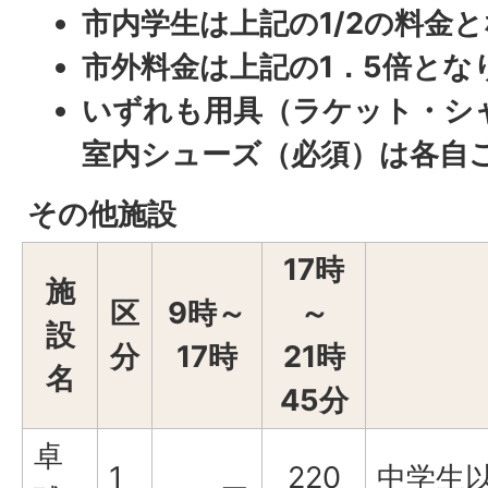
市内学生は上記の1/2の料金
市外料金は上記の1．5倍とな
いずれも用具（ラケット・シ
室内シューズ（必須）は各自
その他施設
17時
施
区
9時～
～
設
分
17時
21時
名
45分
卓
1
220
中学生以