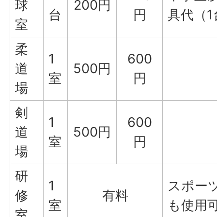
球
200円
台
円
具代（1
室
柔
1
600
道
500円
室
円
場
剣
1
600
道
500円
室
円
場
研
1
スポー
修
有料
室
も使用
室