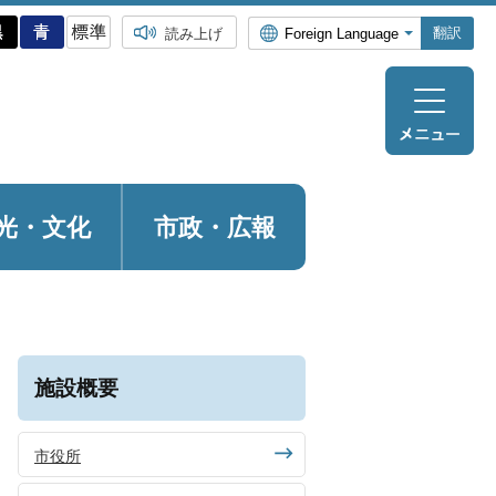
翻訳
読み上げ
光・
文化
市政・広報
施設概要
市役所