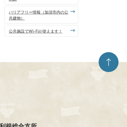
バリアフリー情報（加須市内の公
共建物）
公共施設でWi-Fiが使えます！
ペ
ー
ジ
ト
ッ
プ
へ
利根総合支所