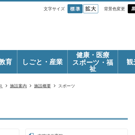
文字サイズ
背景色変更
健康・医療
教育
しごと・産業
観
スポーツ・福
祉
ス
施設案内
施設概要
スポーツ