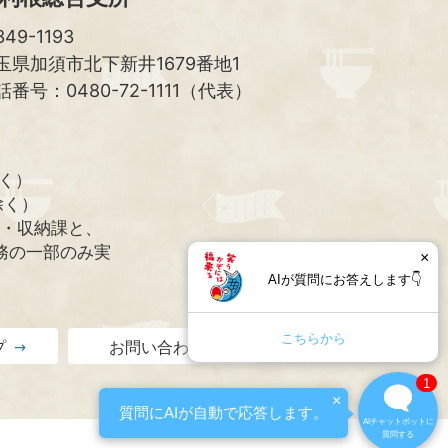
49-1193
玉県加須市北下新井1679番地1
話番号：0480-72-1111（代表）
除く）
除く）
課・収納課と、
務の一部のみ実
×
AIが質問にお答えします👇
こちらから
プ
お問い合わせ
1
×
質問にAIが自動で応答します。
AIチャットボットに
質問する