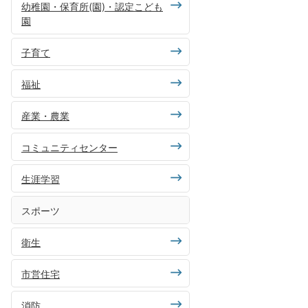
幼稚園・保育所(園)・認定こども
園
子育て
福祉
産業・農業
コミュニティセンター
生涯学習
スポーツ
衛生
市営住宅
消防