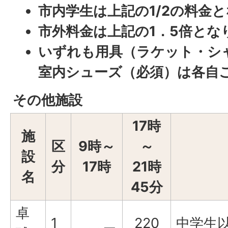
市内学生は上記の1/2の料金
市外料金は上記の1．5倍とな
いずれも用具（ラケット・シ
室内シューズ（必須）は各自
その他施設
17時
施
区
9時～
～
設
分
17時
21時
名
45分
卓
1
220
中学生以