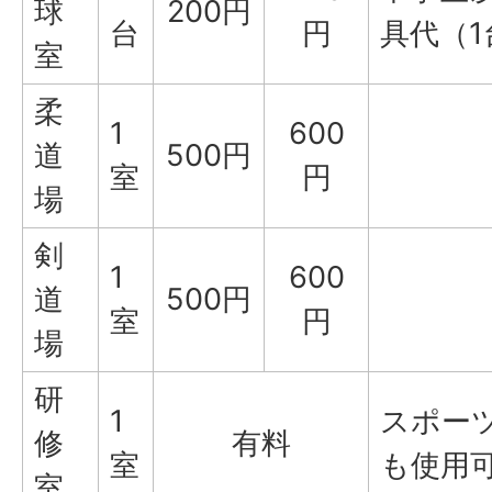
球
200円
台
円
具代（1
室
柔
1
600
道
500円
室
円
場
剣
1
600
道
500円
室
円
場
研
1
スポー
修
有料
室
も使用
室