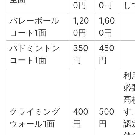
0円
0円
し
バレーボール
1,20
1,60
コート1面
0円
0円
バドミントン
350
450
コート1面
円
円
利
必
高
クライミング
400
500
す
ウォール1面
円
円
認