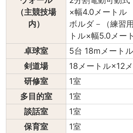
ウォール
2分割電動可動式 
（主競技場
×幅4.0メートル
内）
ボルダ－（練習用）
トル×幅5.0メー
卓球室
5台 18mメート
剣道場
18メートル×12
研修室
1室
多目的室
1室
談話室
1室
保育室
1室