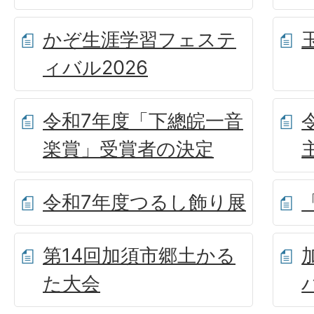
かぞ生涯学習フェステ
ィバル2026
令和7年度「下總皖一音
楽賞」受賞者の決定
令和7年度つるし飾り展
第14回加須市郷土かる
た大会