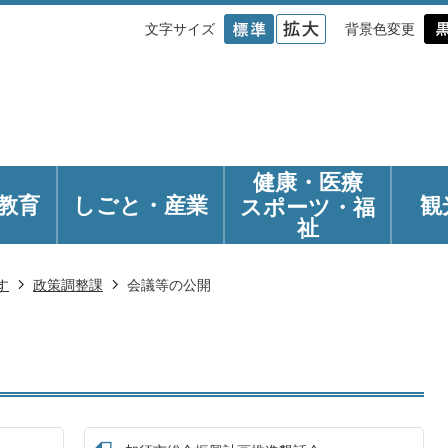
文字サイズ
背景色変更
健康・医療
教育
しごと・産業
観
スポーツ・福
祉
す
政策調整課
会議等の公開