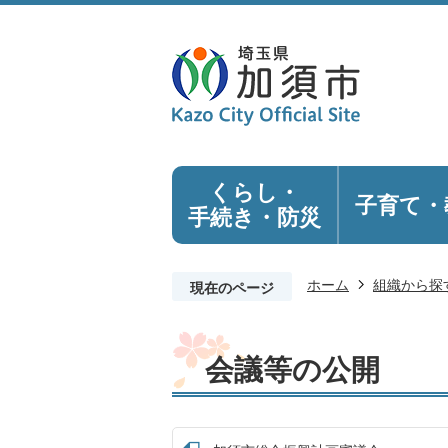
くらし・
子育て・
手続き
・防災
ホーム
組織から探
現在のページ
会議等の公開