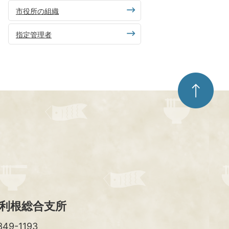
市役所の組織
指定管理者
ペ
ー
ジ
ト
ッ
プ
へ
利根総合支所
49-1193