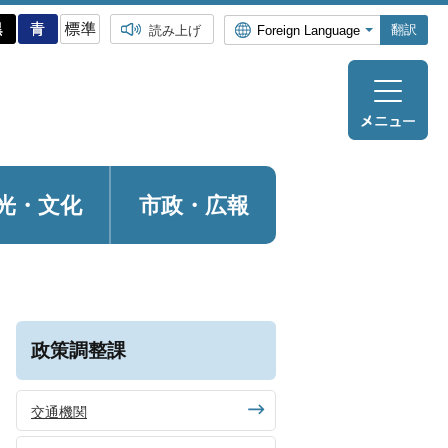
翻訳
読み上げ
光・
文化
市政・広報
政策調整課
交通機関