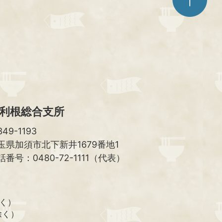
ジ
ト
ッ
プ
へ
利根総合支所
49-1193
玉県加須市北下新井1679番地1
話番号：0480-72-1111（代表）
除く）
除く）