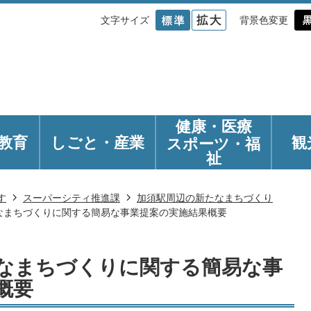
文字サイズ
背景色変更
健康・医療
教育
しごと・産業
観
スポーツ・福
祉
す
スーパーシティ推進課
加須駅周辺の新たなまちづくり
なまちづくりに関する簡易な事業提案の実施結果概要
なまちづくりに関する簡易な事
概要