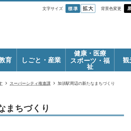
文字サイズ
背景色変更
健康・医療
教育
しごと・産業
観
スポーツ・福
祉
す
スーパーシティ推進課
加須駅周辺の新たなまちづくり
なまちづくり