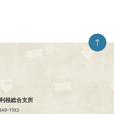
ペ
ー
ジ
ト
ッ
プ
へ
利根総合支所
49-1193