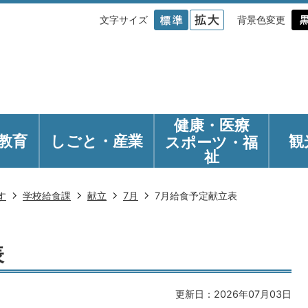
文字サイズ
背景色変更
健康・医療
教育
しごと・産業
観
スポーツ・福
祉
す
学校給食課
献立
7月
7月給食予定献立表
表
更新日：2026年07月03日