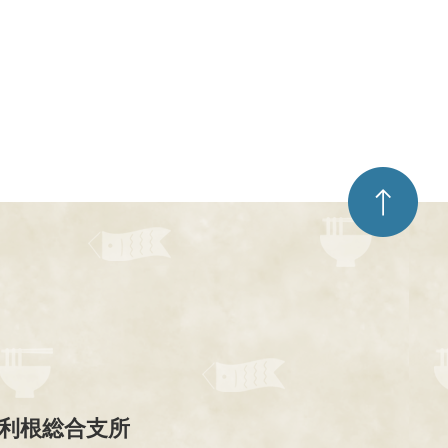
ペ
ー
ジ
ト
ッ
プ
へ
利根総合支所