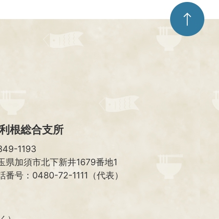
ペ
ー
ジ
ト
ッ
プ
へ
利根総合支所
49-1193
玉県加須市北下新井1679番地1
話番号：0480-72-1111（代表）