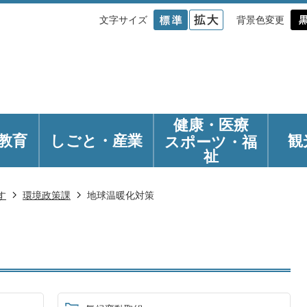
文字サイズ
背景色変更
健康・医療
教育
しごと・産業
観
スポーツ・福
祉
す
環境政策課
地球温暖化対策