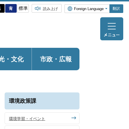
翻訳
読み上げ
光・
文化
市政・広報
環境政策課
環境学習・イベント