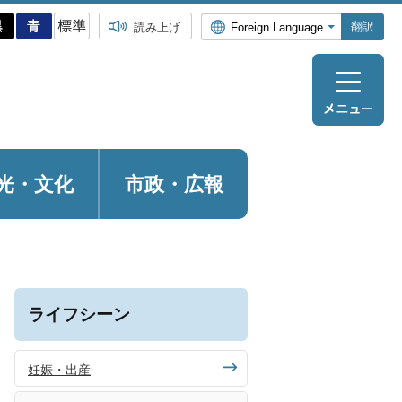
翻訳
読み上げ
光・
文化
市政・広報
ライフシーン
妊娠・出産