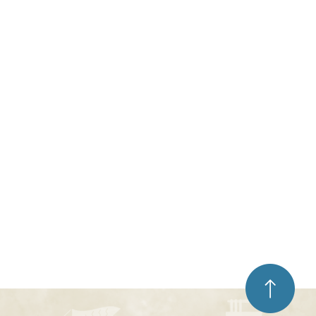
ペ
ー
ジ
ト