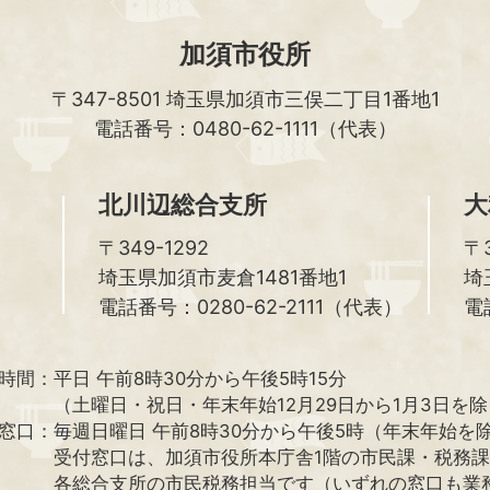
加須市役所
〒347-8501
埼玉県加須市三俣二丁目1番地1
電話番号：0480-62-1111（代表）
北川辺総合支所
大
〒349-1292
〒3
埼玉県加須市麦倉1481番地1
埼
電話番号：0280-62-2111（代表）
電
時間：
平日 午前8時30分から午後5時15分
（土曜日・祝日・年末年始12月29日から1月3日を
窓口：
毎週日曜日 午前8時30分から午後5時（年末年始を
受付窓口は、加須市役所本庁舎1階の市民課・税務
各総合支所の市民税務担当です（いずれの窓口も業