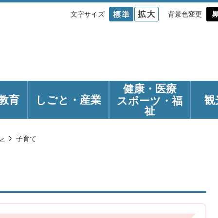
文字サイズ
背景色変更
健康・医療
教育
しごと・産業
観
スポーツ・福
祉
ン
子育て