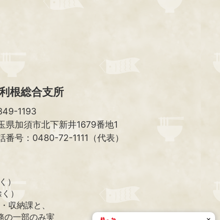
ッ
プ
へ
利根総合支所
49-1193
玉県加須市北下新井1679番地1
話番号：0480-72-1111（代表）
除く）
除く）
課・収納課と、
務の一部のみ実
×