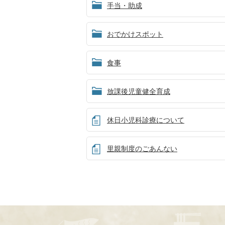
手当・助成
おでかけスポット
食事
放課後児童健全育成
休日小児科診療について
里親制度のごあんない