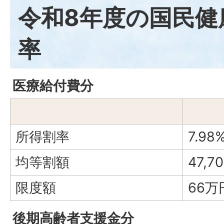
令和8年度の国民健
率
医療給付費分
所得割率
7.98
均等割額
47,7
限度額
66万
後期高齢者支援金分