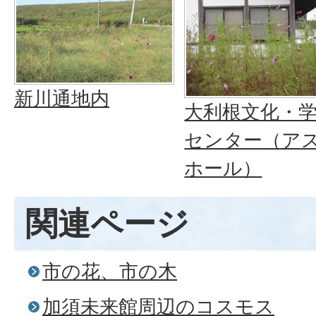
新川通地内
大利根文化・
センター（ア
ホール）
関連ページ
市の花、市の木
加須未来館周辺のコスモス