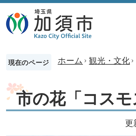
ホーム
観光・文化
現在のページ
市の花「コスモ
更