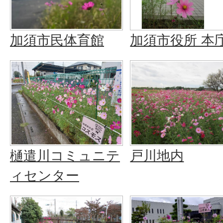
加須市民体育館
加須市役所 本
樋遣川コミュニテ
戸川地内
ィセンター