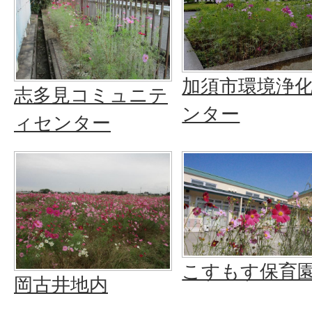
加須市環境浄
志多見コミュニテ
ンター
ィセンター
こすもす保育
岡古井地内