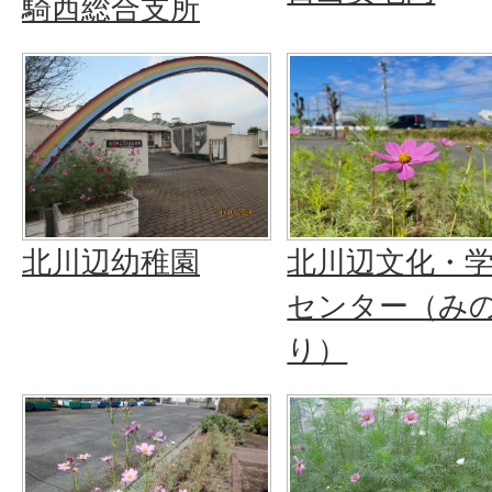
騎西総合支所
北川辺幼稚園
北川辺文化・
センター（み
り）