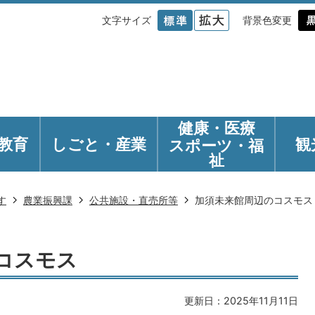
文字サイズ
背景色変更
健康・医療
教育
しごと・産業
観
スポーツ・福
祉
す
農業振興課
公共施設・直売所等
加須未来館周辺のコスモス
コスモス
更新日：2025年11月11日