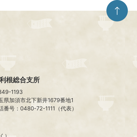
ペ
ー
ジ
ト
ッ
プ
へ
利根総合支所
49-1193
玉県加須市北下新井1679番地1
話番号：0480-72-1111（代表）
除く）