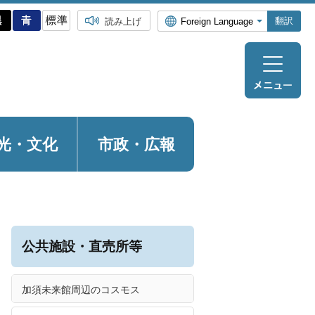
翻訳
読み上げ
光・
文化
市政・広報
公共施設・直売所等
加須未来館周辺のコスモス