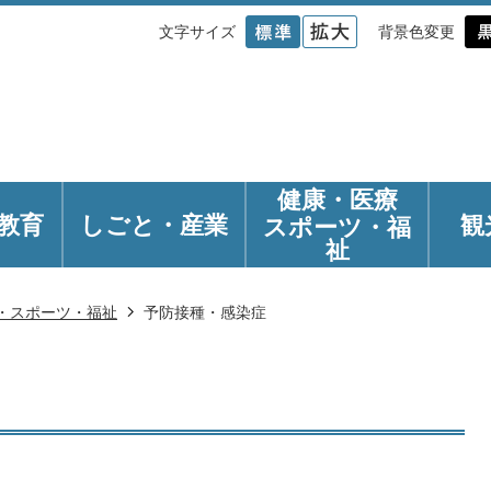
文字サイズ
背景色変更
健康・医療
教育
しごと・産業
観
スポーツ・福
祉
・スポーツ・福祉
予防接種・感染症