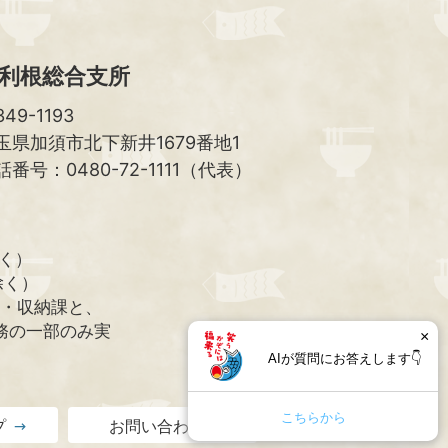
利根総合支所
49-1193
玉県加須市北下新井1679番地1
話番号：0480-72-1111（代表）
除く）
除く）
課・収納課と、
務の一部のみ実
×
AIが質問にお答えします👇
こちらから
プ
お問い合わせ