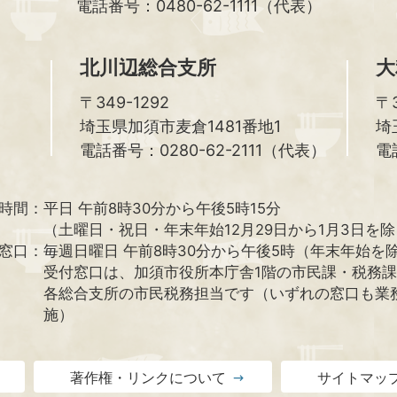
電話番号：0480-62-1111（代表）
北川辺総合支所
大
〒349-1292
〒3
埼玉県加須市麦倉1481番地1
埼
電話番号：0280-62-2111（代表）
電
時間：
平日 午前8時30分から午後5時15分
（土曜日・祝日・年末年始12月29日から1月3日を
窓口：
毎週日曜日 午前8時30分から午後5時（年末年始を
受付窓口は、加須市役所本庁舎1階の市民課・税務
各総合支所の市民税務担当です（いずれの窓口も業
施）
著作権・リンクについて
サイトマッ