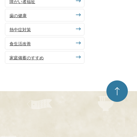
障がい者福祉
歯の健康
熱中症対策
食生活改善
家庭備蓄のすすめ
ペ
ー
ジ
ト
ッ
プ
へ