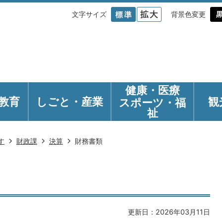
文字サイズ
背景色変更
健康・医療
教育
しごと・産業
観
スポーツ・福
祉
す
財政課
決算
財務書類
更新日：2026年03月11日