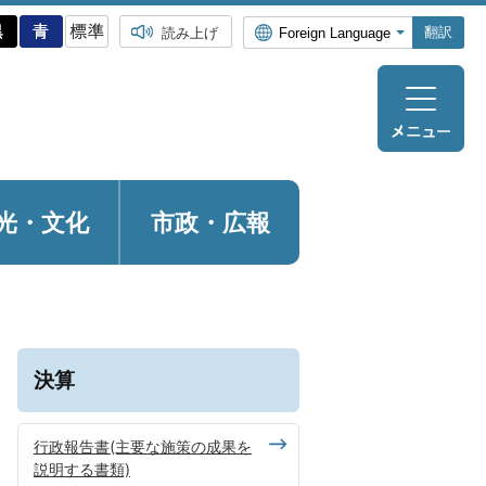
翻訳
読み上げ
光・
文化
市政・広報
決算
行政報告書(主要な施策の成果を
説明する書類)