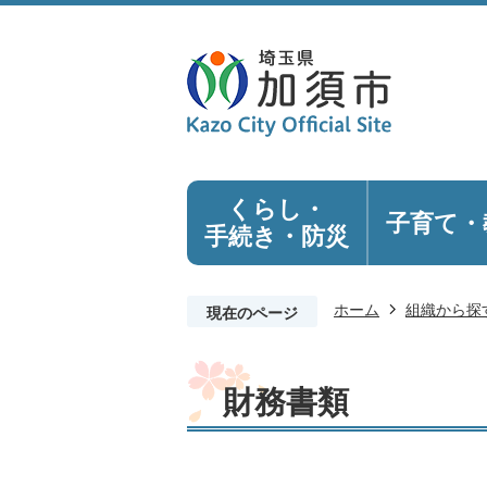
くらし・
子育て・
手続き
・防災
ホーム
組織から探
現在のページ
財務書類