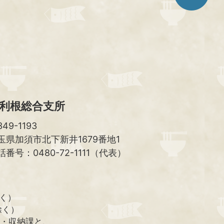
ジ
ト
ッ
プ
へ
利根総合支所
49-1193
玉県加須市北下新井1679番地1
話番号：0480-72-1111（代表）
除く）
除く）
課・収納課と、