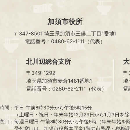
加須市役所
〒347-8501
埼玉県加須市三俣二丁目1番地1
電話番号：0480-62-1111（代表）
北川辺総合支所
大
〒349-1292
〒3
埼玉県加須市麦倉1481番地1
埼
電話番号：0280-62-2111（代表）
電
時間：
平日 午前8時30分から午後5時15分
（土曜日・祝日・年末年始12月29日から1月3日を
窓口：
毎週日曜日 午前8時30分から午後5時（年末年始を
受付窓口は、加須市役所本庁舎1階の市民課・税務