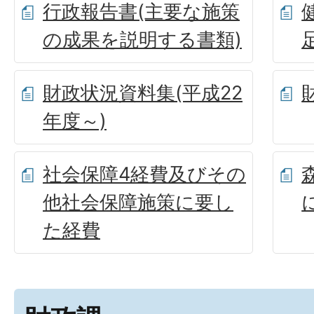
行政報告書(主要な施策
の成果を説明する書類)
財政状況資料集(平成22
年度～)
社会保障4経費及びその
他社会保障施策に要し
た経費