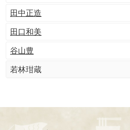
田中正造
田口和美
谷山豊
若林玵蔵