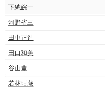
下總皖一
河野省三
田中正造
田口和美
谷山豊
若林玵蔵