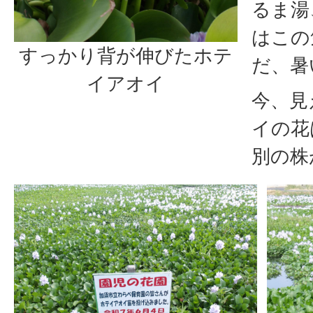
るま湯
はこの
すっかり背が伸びたホテ
だ、暑
イアオイ
今、見
イの花
別の株