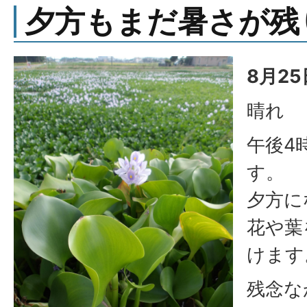
夕方もまだ暑さが残
8月25
晴れ
午後4
す。
夕方に
花や葉
けます
残念な