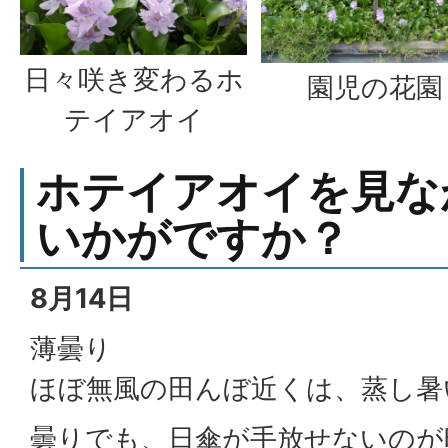
日々咲き変わるホ
園児の花園
テイアオイ
ホテイアオイを見な
いかがですか？
8月14日
薄曇り
ほぼ無風の田んぼ近くは、蒸し暑
曇りでも、日傘が手放せないのが