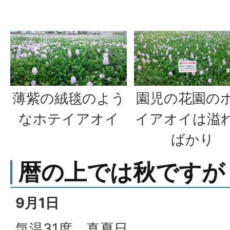
薄紫の絨毯のよう
園児の花園の
なホテイアオイ
イアオイは溢
ばかり
暦の上では秋ですが
9月1日
気温31度、真夏日