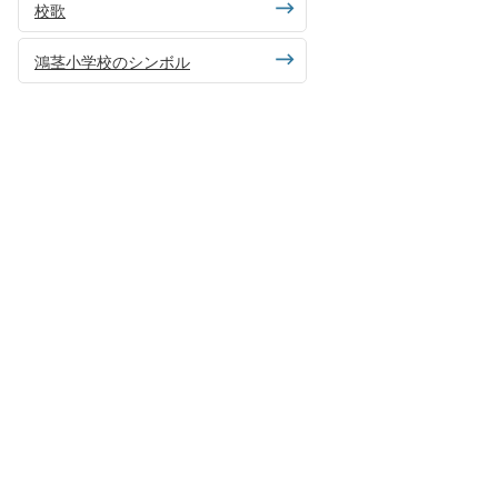
校歌
鴻茎小学校のシンボル