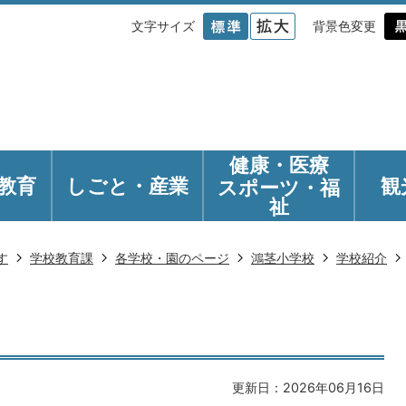
文字サイズ
背景色変更
健康・医療
教育
しごと・産業
観
スポーツ・福
祉
す
学校教育課
各学校・園のページ
鴻茎小学校
学校紹介
更新日：2026年06月16日