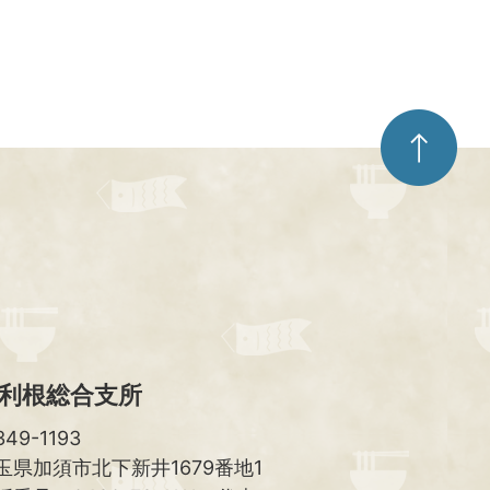
ペ
ー
ジ
ト
ッ
プ
へ
利根総合支所
49-1193
玉県加須市北下新井1679番地1