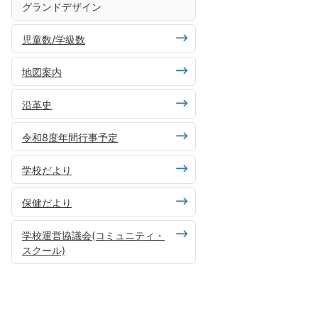
グランドデザイン
児童数/学級数
地図案内
沿革史
令和8度年間行事予定
学校だより
保健だより
学校運営協議会(コミュニティ・
スクール)