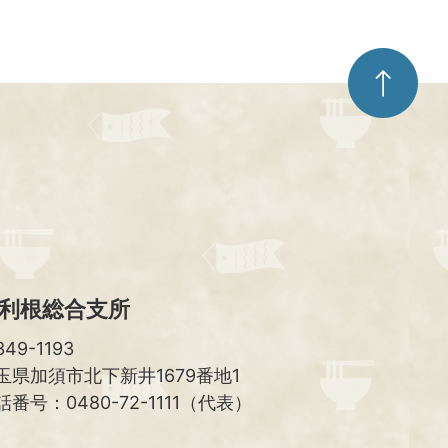
ペ
ー
ジ
ト
ッ
プ
へ
利根総合支所
49-1193
玉県加須市北下新井1679番地1
話番号：0480-72-1111（代表）