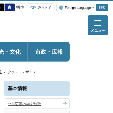
翻訳
読み上げ
光・
文化
市政・広報
報
グランドデザイン
基本情報
北川辺西小学校/校歌