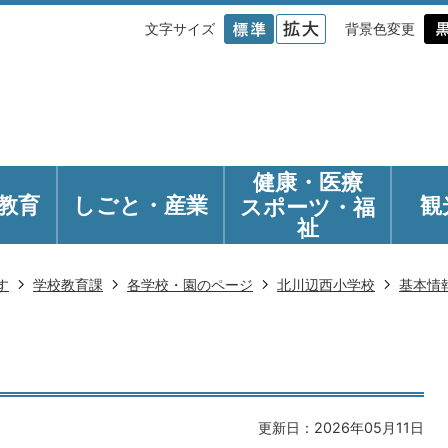
文字サイズ
背景色変更
健康・医療
教育
しごと・産業
観
スポーツ・福
祉
す
学校教育課
各学校・園のページ
北川辺西小学校
基本情
更新日：2026年05月11日