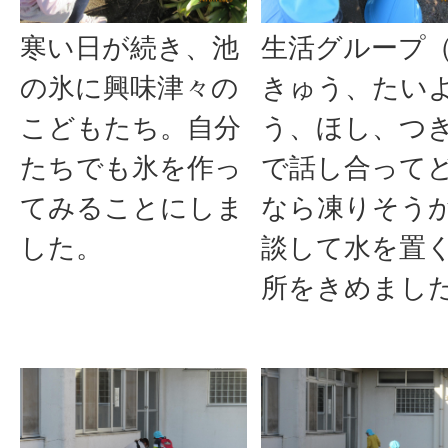
寒い日が続き、池
生活グループ
の氷に興味津々の
きゅう、たい
こどもたち。自分
う、ほし、つ
たちでも氷を作っ
で話し合って
てみることにしま
なら凍りそう
した。
談して水を置
所をきめまし