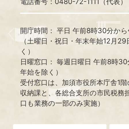
電話番号：0480-72-1111（代表）
開庁時間：
平日 午前8時30分から
（土曜日・祝日・年末年始12月29
く）
日曜窓口：
毎週日曜日 午前8時3
年始を除く）
受付窓口は、加須市役所本庁舎1階
収納課と、
各総合支所の市民税務
口も業務の一部のみ実施）