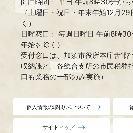
開庁時間：
平日 午前8時30分から
（土曜日・祝日・年末年始12月29
く）
日曜窓口：
毎週日曜日 午前8時3
年始を除く）
受付窓口は、加須市役所本庁舎1階
収納課と、
各総合支所の市民税務
口も業務の一部のみ実施）
個人情報の取扱いについて
サイトマップ