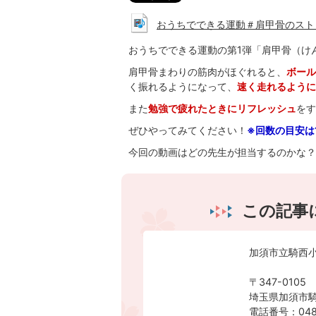
おうちでできる運動＃肩甲骨のストレッチ
おうちでできる運動の第1弾「肩甲骨（け
肩甲骨まわりの筋肉がほぐれると、
ボール
く振れるようになって、
速く走れるように
また
勉強で疲れたときにリフレッシュ
をす
ぜひやってみてください！
※回数の目安は
今回の動画はどの先生が担当するのかな？
この記事
加須市立騎西
〒347-0105
埼玉県加須市騎
電話番号：0480