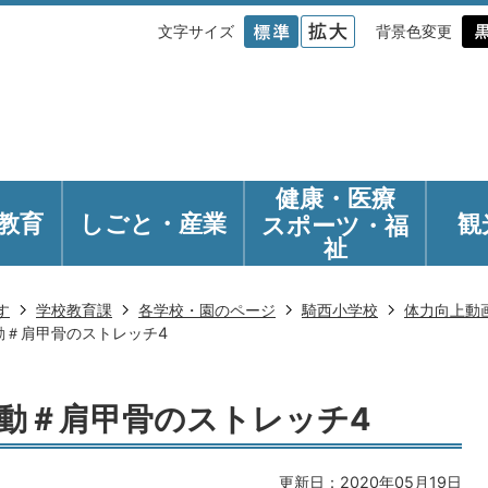
文字サイズ
背景色変更
健康・医療
教育
しごと・産業
観
スポーツ・福
祉
す
学校教育課
各学校・園のページ
騎西小学校
体力向上動
動＃肩甲骨のストレッチ4
動＃肩甲骨のストレッチ4
更新日：2020年05月19日