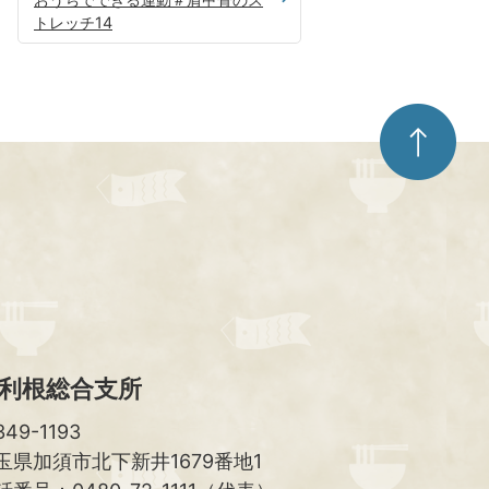
トレッチ14
ペ
ー
ジ
ト
ッ
プ
へ
利根総合支所
49-1193
玉県加須市北下新井1679番地1