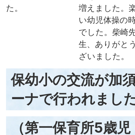
た。
増えました。
い幼児体操の
でした。柴崎
生、ありがと
ざいました。
保幼小の交流が加
ーナで行われまし
（第一保育所5歳児