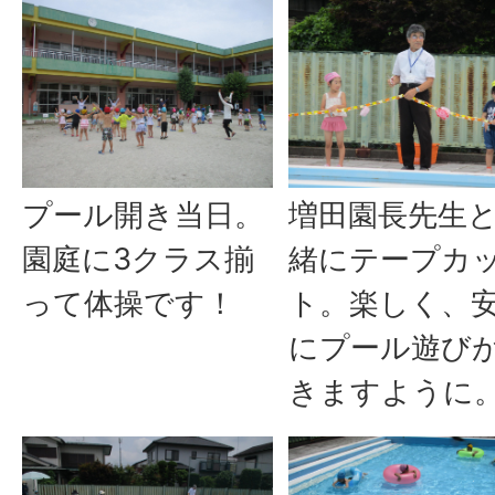
プール開き当日。
増田園長先生
園庭に3クラス揃
緒にテープカ
って体操です！
ト。楽しく、
にプール遊び
きますように