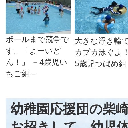
ポールまで競争で
大きな浮き輪
す。「よーいど
カプカ泳ぐよ
ん！」 －4歳児い
5歳児つばめ組
ちご組－
幼稚園応援団の柴
お招きして、幼児