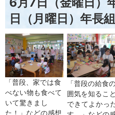
6月7日（金曜日）年
日（月曜日）年長
「普段、家では食
「普段の給食
べない物も食べて
囲気を知るこ
いて驚きまし
できてよかっ
た！」などの感想
す。」などの