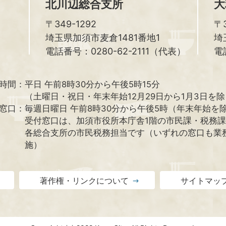
北川辺総合支所
大
〒349-1292
〒3
埼玉県加須市麦倉1481番地1
埼
電話番号：0280-62-2111（代表）
電
時間：
平日 午前8時30分から午後5時15分
（土曜日・祝日・年末年始12月29日から1月3日を
窓口：
毎週日曜日 午前8時30分から午後5時（年末年始を
受付窓口は、加須市役所本庁舎1階の市民課・税務
各総合支所の市民税務担当です（いずれの窓口も業
施）
著作権・リンクについて
サイトマッ