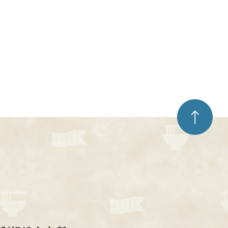
ペ
ー
ジ
ト
ッ
プ
へ