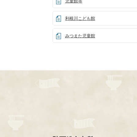
児童館等
利根川こども館
みつまた児童館