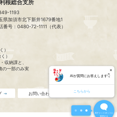
利根総合支所
49-1193
玉県加須市北下新井1679番地1
話番号：0480-72-1111（代表）
除く）
除く）
課・収納課と、
務の一部のみ実
×
AIが質問にお答えします👇
こちらから
プ
お問い合わせ
1
×
質問にAIが自動で応答します。
AIチャットボットに
質問する