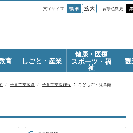
文字サイズ
背景色変更
健康・医療
教育
しごと・産業
観
スポーツ・福
祉
す
子育て支援課
子育て支援施設
こども館・児童館