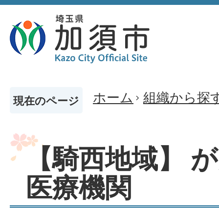
ホーム
組織から探
現在のページ
【騎西地域】 
医療機関