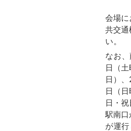
会場に
共交通
い。
なお、
日（土
日）、
日（日
日・祝
駅南口
が運行