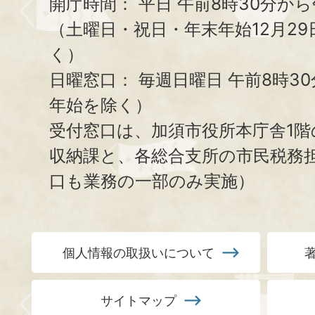
開庁時間：
平日 午前8時30分から
（土曜日・祝日・年末年始12月29
く）
日曜窓口：
毎週日曜日 午前8時3
年始を除く）
受付窓口は、加須市役所本庁舎1階
収納課と、
各総合支所の市民税務
口も業務の一部のみ実施）
個人情報の取扱いについて
サイトマップ