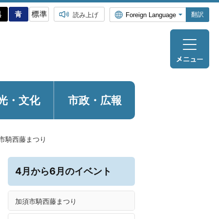
翻訳
読み上げ
光・
文化
市政・広報
市騎西藤まつり
4月から6月のイベント
加須市騎西藤まつり