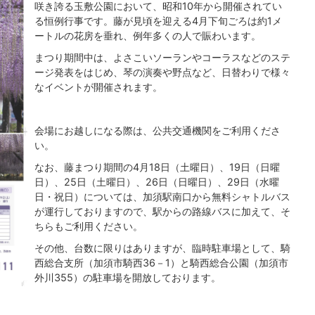
咲き誇る玉敷公園において、昭和10年から開催されてい
る恒例行事です。藤が見頃を迎える4月下旬ごろは約1メ
ートルの花房を垂れ、例年多くの人で賑わいます。
まつり期間中は、よさこいソーランやコーラスなどのステ
ージ発表をはじめ、琴の演奏や野点など、日替わりで様々
なイベントが開催されます。
会場にお越しになる際は、公共交通機関をご利用くださ
い。
なお、藤まつり期間の4月18日（土曜日）、19日（日曜
日）、25日（土曜日）、26日（日曜日）、29日（水曜
日・祝日）については、加須駅南口から無料シャトルバス
が運行しておりますので、駅からの路線バスに加えて、そ
ちらもご利用ください。
その他、台数に限りはありますが、臨時駐車場として、騎
西総合支所（加須市騎西36－1）と騎西総合公園（加須市
外川355）の駐車場を開放しております。