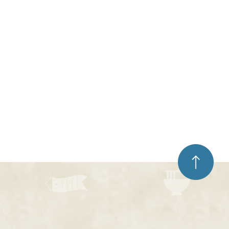
ペ
ー
ジ
ト
ッ
プ
へ