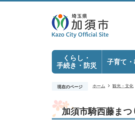
くらし・
子育て・
手続き
・防災
ホーム
観光・文化
現在のページ
加須市騎西藤まつ