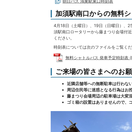
朝日バス 鴻巣駅東口時刻表
加須駅南口からの無料
4月18日（土曜日）、19日（日曜日）、
須駅南口ロータリーから藤まつり会場付近
ください。
時刻表については次のファイルをご覧くだ
無料シャトルバス 発車予定時刻表 (PD
ご来場の皆さまへのお
近隣店舗等への無断駐車は行わな
周辺住民等に迷惑となる行為はお
藤まつり会場周辺の駐車場は大変
ゴミ箱の設置はありませんので、