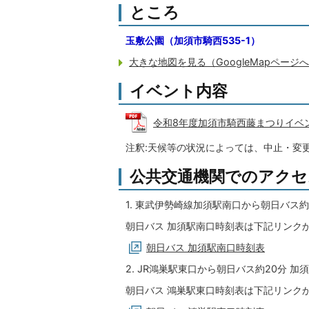
ところ
玉敷公園（加須市騎西535-1）
大きな地図を見る（GoogleMapページ
イベント内容
令和8年度加須市騎西藤まつりイベント予定
注釈:天候等の状況によっては、中止・変
公共交通機関でのアクセ
1. 東武伊勢崎線加須駅南口から朝日バス
朝日バス 加須駅南口時刻表は下記リンク
朝日バス 加須駅南口時刻表
2. JR鴻巣駅東口から朝日バス約20分 
朝日バス 鴻巣駅東口時刻表は下記リンク