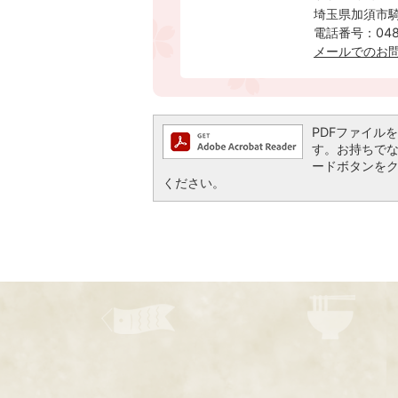
埼玉県加須市騎
電話番号：0480
メールでのお
PDFファイルを閲
す。お持ちでない方
ードボタンを
ください。