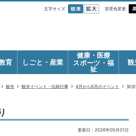
文字サイズ
背景色変更
健康・医療
教育
しごと・産業
観
スポーツ・福
祉
観光
観光イベント・伝統行事
4月から6月のイベント
加須
り
更新日：2026年05月01日