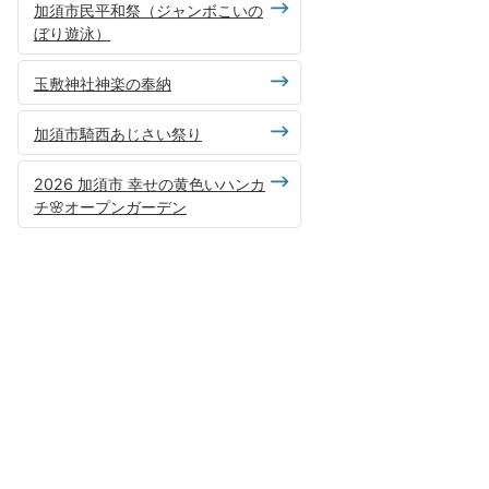
加須市民平和祭（ジャンボこいの
ぼり遊泳）
玉敷神社神楽の奉納
加須市騎西あじさい祭り
2026 加須市 幸せの黄色いハンカ
チ🌸オープンガーデン